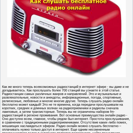
Как же много теперь всевозможных радиостанций в интернет эфире - вы даже и не
догадываетесь. Как прослушать более 700 станций вы узнаете в этой статье.
Радиостанции самых различных жанров и направлений. Это и музыкальные и
развлекательные, новости и анекдоты, информационные, погода, спортивные,
религиозные, любовные и многие многие другие. Теперь слушать радио онлайн
бесплатно может каждый! Это не те времена, когда передачи прослушивали на
коротких, средних и длинных волнах на радиоприемники и радиолы сначала
ламповые, а затем транзисторные. Теперь вы не ограничены набором fm-
радиостанций в регионе проживания. Вот основные преимущества онлайн радио -
Оно доступно всем, главное, чтобы рядом был интернет. Простота прослушивания,
в сравнении с традиционными радиоприемниками. Отсутствие каких-либо помех,
мешающих наслаждаться эфиром. Радио онлайн можно слушать бесплатно –
оплачивать нужно только доступ в интернет. Еще одним несомненным
преимуществом радио в интернете является возможность найти трансляцию