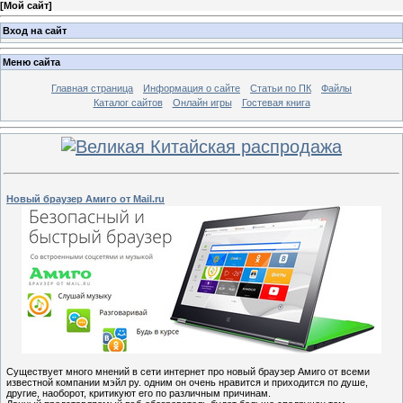
[
Мой сайт
]
Вход на сайт
Меню сайта
Главная страница
Информация о сайте
Статьи по ПК
Файлы
Каталог сайтов
Онлайн игры
Гостевая книга
Новый браузер Амиго от Mail.ru
Существует много мнений в сети интернет про новый браузер Амиго от всеми
известной компании мэйл ру. одним он очень нравится и приходится по душе,
другие, наоборот, критикуют его по различным причинам.