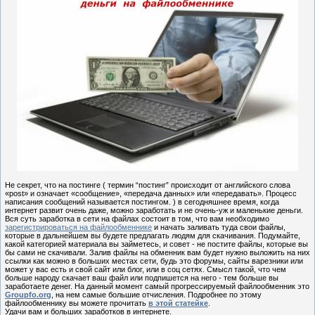
Не секрет, что на постинге ( термин “постинг” происходит от английского слова
«post» и означает «сообщение», «передача данных» или «передавать». Процесс
написания сообщений называется постингом. ) в сегодняшнее время, когда
интернет развит очень даже, можно заработать и не очень-уж и маленькие деньги.
Вся суть заработка в сети на файлах состоит в том, что вам необходимо
зарегистрироваться на файлообменнике
и начать заливать туда свои файлы,
которые в дальнейшем вы будете предлагать людям для скачивания. Подумайте,
какой категорией материала вы займетесь, и совет - не постите файлы, которые вы
бы сами не скачивали. Залив файлы на обменник вам будет нужно выложить на них
ссылки как можно в больших местах сети, будь это форумы, сайты варезники или
может у вас есть и свой сайт или блог, или в соц сетях. Смысл такой, что чем
больше народу скачает ваш файл или подпишется на него - тем больше вы
заработаете денег. На данный момент самый прогрессируемый файлообменник это
Groupfo.org
, на нем самые большие отчисления. Подробнее по этому
файлообменнику вы можете прочитать
в этой статейке
.
Удачи вам и больших заработков в интернете.