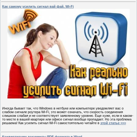
Как самому усилить сигнал вай фай. Wi-Fi
Иногда бывает так, что Windows в нетбуке или компьютере уведомляет вас о
слабом сигнале роутера Wi-Fi, это может означать, что скорость соединения
слишком слабая и не соответствует заявленному уровню. Еще хуже, если в каком-
то месте в вашей квартире или офисе сигнал вообще пропадает. Но эта проблема
решаема! Как усилить сигнал Wi-Fi самостоятельно читайте в
этой статье >>>
Конвертируем документы PDF формата в Word