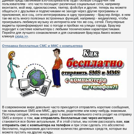
Данный представляемый вэб-обозреватель будет больше сподручен тем
пользователям - кто часто посещает различные социальные сети, например
вконтакте, мой мир, одноклассники, твитер, фэйсбук и другие. теперь вы можете
общаться с друзьями и подписчиками не заходя через другие программы и
приложения, все соц. сети интегрированы в одну программу - браузер Amigo. в нем
так-же есть много полезных встроенных функций, например - медиаплеер, чтобы
проигрывать любимую музыку из интернета или тех же соц. сетей. Популярные
виджеты проинформируют вас о погоде и пробках на улицах города. Браузер
подходит к системе компьютера с любыми техническими характеристиками.
Перейти для лучшего ознакомления и для скачивания браузера Амиго можно
кликнув
сюда >>
.
Отправка бесплатных СМС и ММС с компьютера
В современном мире довольно часто приходится отправлять короткие сообщения,
так называемые SMS или ММС, друзьям, родителям или кому-нибудь знакомым.
Поэтому сегодня, очень много денег с вашего мобильного счета уходит на отправку
SMS и вопрос о том,
как отправлять бесплатные смс через интернет
,
становится все более актуальным. И в этой статье, мы хотим рассказать вам,
как
отправить смс с компьютера на телефон
и при этом сделать это абсолютно
бесплатно, подэкономив достаточное количество денежных средств, которые вы
можете пустить на другие нужды.