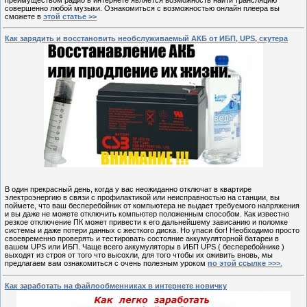
совершенно любой музыки. Ознакомиться с возможностью онлайн плеера вы
сможете в
этой статье >>
Как зарядить и восстановить необслуживаемый АКБ от ИБП, UPS, скутера
В один прекрасный день, когда у вас неожиданно отключат в квартире
электроэнергию в связи с профилактикой или неисправностью на станции, вы
поймете, что ваш бесперебойник от компьютера не выдает требуемого напряжения
и вы даже не можете отключить компьютер положенным способом. Как известно
резкое отключение ПК может привести к его дальнейшему зависанию и поломке
системы и даже потери данных с жесткого диска. Но упаси бог! Необходимо просто
своевременно проверять и тестировать состояние аккумуляторной батареи в
вашем UPS или ИБП. Чаще всего аккумуляторы в ИБП UPS ( бесперебойнике )
выходят из строя от того что высохли, для того чтобы их оживить вновь, мы
предлагаем вам ознакомиться с очень полезным уроком
по этой ссылке >>>
.
Как заработать на файлообменниках в интернете новичку