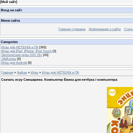
[
Мой сайт
]
Вход на сайт
Меню сайта
Главная страница
Информация о сайте
Стать
Categories
Игры для НЕТБУКА и ПК
[365]
Игры для iPad, iPhone, iPod Touch
[3]
Эротические игры XXX 18+
[43]
JAVA игры
[6]
Игры для Android
[8]
Главная
»
Файлы
»
Игры
»
Игры для НЕТБУКА и ПК
Скачать игру Смешарики. Компьютер Ёжика для нетбука / компьютера