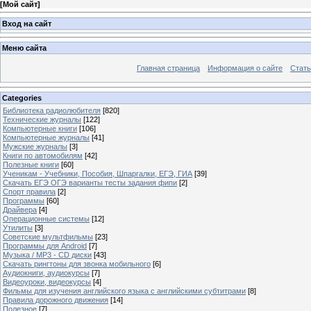
[
Мой сайт
]
Вход на сайт
Меню сайта
Главная страница
Информация о сайте
Стать
Categories
Библиотека радиолюбителя
[820]
Технические журналы
[122]
Компьютерные книги
[106]
Компьютерные журналы
[41]
Мужские журналы
[3]
Книги по автомобилям
[42]
Полезные книги
[60]
Ученикам - Учебники, Пособия, Шпаргалки, ЕГЭ, ГИА
[39]
Скачать ЕГЭ ОГЭ варианты тесты задания фипи
[2]
Спорт правила
[2]
Программы
[60]
Драйвера
[4]
Операционные системы
[12]
Утилиты
[3]
Советские мультфильмы
[23]
Программы для Android
[7]
Музыка / MP3 - CD диски
[43]
Скачать рингтоны для звонка мобильного
[6]
Аудиокниги, аудиокурсы
[7]
Видеоуроки, видеокурсы
[4]
Фильмы для изучения английского языка с английскими субтитрами
[8]
Правила дорожного движения
[14]
Полезное
[7]