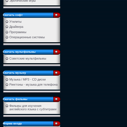
Эротические игры
Скачать софт
Утилиты
Драйвера
Программы
Операционные системы
Скачать мультфильмы
Советские мультфильмы
Скачать музыку
Музыка / MP3 - CD диски
Рингтоны - музыка для телефона
Скачать фильмы
Фильмы для изучения
английского языка с субтитрами
Форма входа