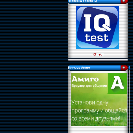
Проверка своего IQ
IQ тест
Браузер Амиго