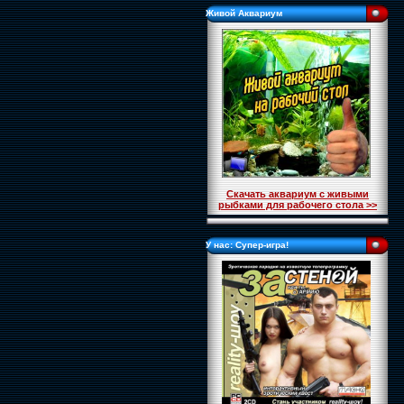
Живой Аквариум
Скачать аквариум с живыми
рыбками для рабочего стола >>
У нас: Супер-игра!