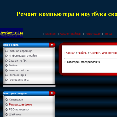
Ремонт компьютера и ноутбука св
[
Главная
] [
Каталог файлов
] [
Регистрация
] [
Вход
]
Меню сайта
Главная страница
Главная
»
Файлы
»
Скачать для фотош
Информация о сайте
Статьи по ПК
В категории материалов
:
0
Файлы
Каталог сайтов
Онлайн игры
Гостевая книга
Категории раздела
Календари
Рамки для фото
PSD исходники
Шаблоны