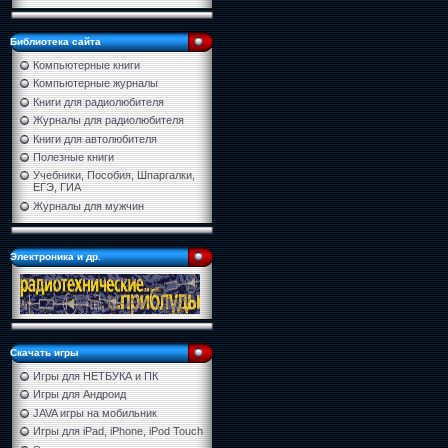
Библиотека сайта
Компьютерные книги
Компьютерные журналы
Книги для радиолюбителя
Журналы для радиолюбителя
Книги для автолюбителя
Полезные книги
Учебники, Пособия, Шпаргалки,
ЕГЭ, ГИА
Журналы для мужчин
Электроника и др.
Скачать игры
Игры для НЕТБУКА и ПК
Игры для Андроид
JAVA игры на мобильник
Игры для iPad, iPhone, iPod Touch