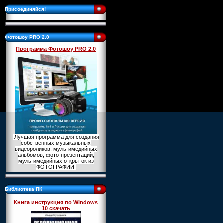
Присоединяйся!
Фотошоу PRO 2.0
Программа Фотошоу PRO 2.0
Лучшая программа для создания
собственных музыкальных
видеороликов, мультимедийных
альбомов, фото-презентаций,
мультимедийных открыток из
ФОТОГРАФИЙ
Библиотека ПК
Книга инструкция по Windows
10 скачать