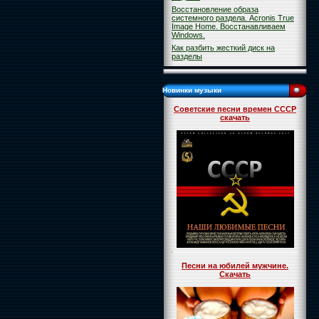
Восстановление образа
системного раздела. Acronis True
Image Home. Восстанавливаем
Windows.
Как разбить жесткий диск на
разделы
Новинки музыки
Советские песни времен СССР
скачать
Песни на юбилей мужчине.
Скачать