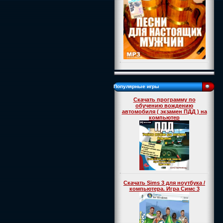
Популярные игры
Скачать программу по
обучению вождению
автомобиля ( экзамен ПДД ) на
компьютер
Скачать Sims 3 для ноутбука /
компьютера. Игра Симс 3