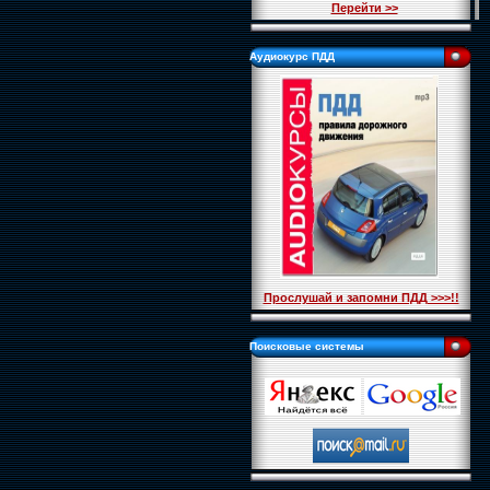
Перейти >>
Аудиокурс ПДД
Прослушай и запомни ПДД >>>!!
Поисковые системы