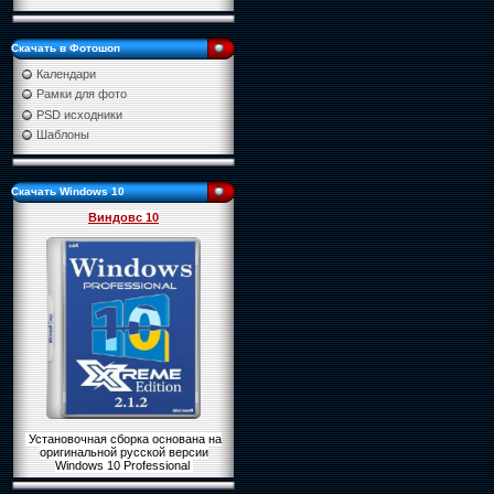
Скачать в Фотошоп
Календари
Рамки для фото
PSD исходники
Шаблоны
Скачать Windows 10
Виндовс 10
Установочная сборка основана на
оригинальной русской версии
Windows 10 Professional