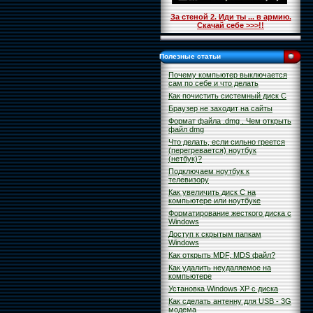
За стеной 2. Иди ты ... в армию.
Скачай себе >>>!!
Полезные статьи
Почему компьютер выключается
сам по себе и что делать
Как почистить системный диск C
Браузер не заходит на сайты
Формат файла .dmg . Чем открыть
файл dmg
Что делать, если сильно греется
(перегревается) ноутбук
(нетбук)?
Подключаем ноутбук к
телевизору
Как увеличить диск С на
компьютере или ноутбуке
Форматирование жесткого диска с
Windows
Доступ к скрытым папкам
Windows
Как открыть MDF, MDS файл?
Как удалить неудаляемое на
компьютере
Установка Windows XP с диска
Как сделать антенну для USB - 3G
модема